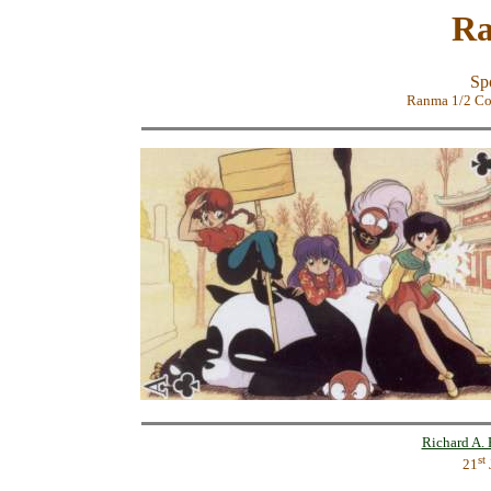
Ra
Spo
Ranma 1/2 Co
Richard A. 
st
21